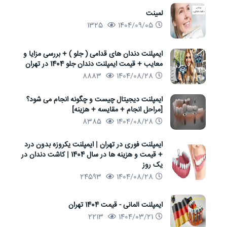
لمینت
1325
1404/09/05
ایمپلنت دندان های قدامی ( جلو ) + بررسی مزایا و
معایب + قیمت ایمپلنت دندان جلو 1404 در تهران
8883
1404/08/28
ایمپلنت دیجیتال چیست و چگونه انجام می شود؟
[مراحل انجام + مقایسه + هزینه]
8385
1404/08/28
ایمپلنت فوری در تهران | ایمپلنت یکروزه بدون درد
+ قیمت و هزینه ها در سال 1404 | کاشت دندان در
یک روز
24593
1404/08/28
ایمپلنت آلمانی - قیمت 1404 تهران
2213
1404/03/21