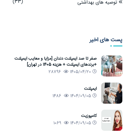
(33)
توصیه های بهداشتی
پست های اخیر
صفر تا صد ایمپلنت دندان [مزایا و معایب ایمپلنت
+برندهای ایمپلنت + هزینه 1405 در تهران]
28796
1405/04/20
ایمپلنت
1486
1404/09/05
کامپوزیت
1069
1404/09/05